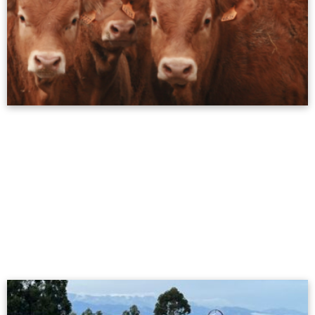
Nuevo Real Decreto de identificación
electrónica bovina
15/02/2024
Este nuevo marco legal entrará en vigor en junio de 2024 y
tendrá un impacto significativo en la industria ganadera
española.
Leer más